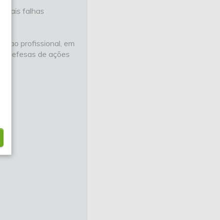
tuais falhas
da ao profissional, em
de defesas de ações