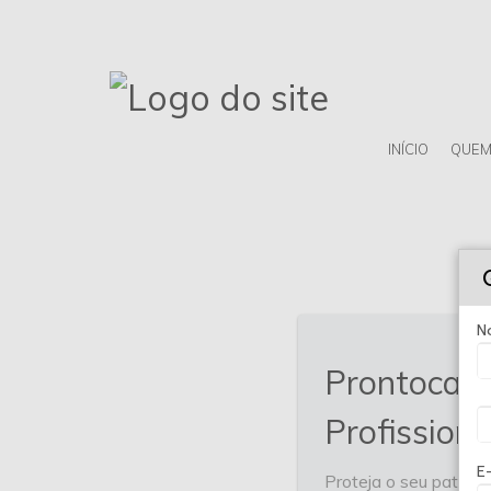
INÍCIO
QUEM
N
Prontocar 
Profissiona
E
Proteja o seu patrimô