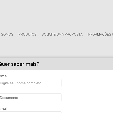
 SOMOS
PRODUTOS
SOLICITE UMA PROPOSTA
INFORMAÇÕES 
Quer saber mais?
ome
Seguros - Seguro Responsabilidad
l
-mail
nio com o seguro de Responsabilidade Civil Profissional