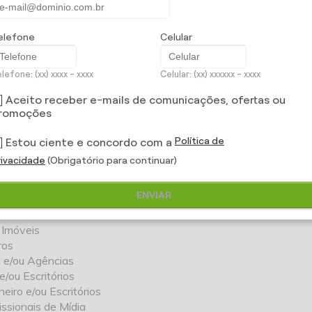
abilidade Civil Profissional
é um produto completo para even
elefone
Celular
m as perdas financeiras associadas à responsabilidade atribuí
tação de serviços como atos, erros ou omissões e aos custos 
lefone: (xx) xxxx - xxxx
Celular: (xx) xxxxxx - xxxx
is e restituição de imagem.
Aceito receber e-mails de comunicações, ofertas ou
romoções
ISSÕES E COBERTURAS DISPONÍVEIS:
Política de
Estou ciente e concordo com a
rofissionais da Saúde
rivacidade
(Obrigatório para continuar)
ritórios de Advocacia
etos e/ou Escritórios
ENVIAR
es e/ou Escritórios
tórios
 Imóveis
ros
 e/ou Agências
 e/ou Escritórios
iro e/ou Escritórios
ssionais de Mídia