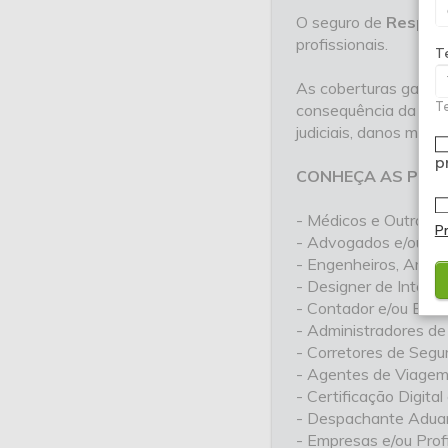
O seguro de
Respons
profissionais.
T
As coberturas garante
consequência da pres
Te
judiciais, danos mora
p
CONHEÇA AS PROF
- Médicos e Outros P
P
- Advogados e/ou Esc
- Engenheiros, Arquit
- Designer de Interior
- Contador e/ou Escri
- Administradores de
- Corretores de Segu
- Agentes de Viagem
- Certificação Digital
- Despachante Aduane
- Empresas e/ou Profi