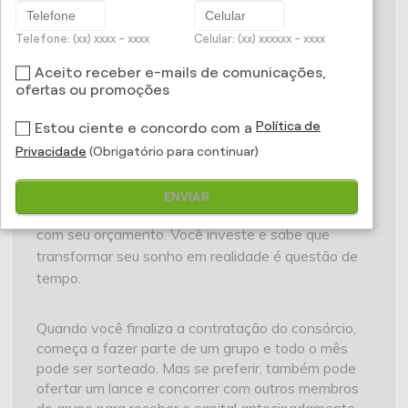
Prontocar Seguros -
Telefone: (xx) xxxx - xxxx
Celular: (xx) xxxxxx - xxxx
Aceito receber e-mails de comunicações,
Consórcio de Veículo
ofertas ou promoções
Adquirir ou trocar seu carro fica bem mais fácil
Política de
Estou ciente e concordo com a
quando você tem o capital para esse investimento.
Privacidade
(Obrigatório para continuar)
E melhor ainda quando pode pagar por ele sem
juros. Com um plano de consórcio é assim: você
ENVIAR
contrata e paga as parcelas mensais de acordo
com seu orçamento. Você investe e sabe que
transformar seu sonho em realidade é questão de
tempo.
Quando você finaliza a contratação do consórcio,
começa a fazer parte de um grupo e todo o mês
pode ser sorteado. Mas se preferir, também pode
ofertar um lance e concorrer com outros membros