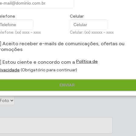
elefone
Celular
lefone: (xx) xxxx - xxxx
Celular: (xx) xxxxxx - xxxx
Aceito receber e-mails de comunicações, ofertas ou
romoções
Política de
Estou ciente e concordo com a
rivacidade
(Obrigatório para continuar)
x
ENVIAR