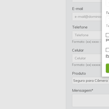
E-mail
T
Te
Telefone
p
Formato: (xx) xxxx - xxxx
Celular
P
Formato: (xx) xxxxx - xxx
Produto
Mensagem