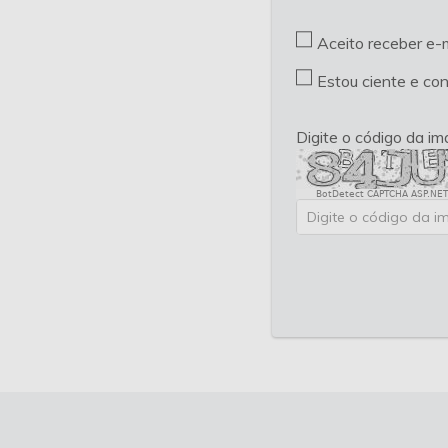
Aceito receber e-
Estou ciente e co
Digite o código da i
BotDetect CAPTCHA ASP.NET