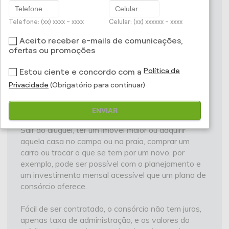
Prontocar Seguros -
Telefone: (xx) xxxx - xxxx
Celular: (xx) xxxxxx - xxxx
Aceito receber e-mails de comunicações,
Consórcio
ofertas ou promoções
Todos nós queremos melhorar nossa condição
Política de
Estou ciente e concordo com a
socioeconômica, adquirindo bens que tragam mais
Privacidade
(Obrigatório para continuar)
conforto em nosso dia a dia, ao mesmo tempo em
que aumentamos o patrimônio.
ENVIAR
Sair do aluguel, ter um imóvel maior ou adquirir
aquela casa no campo ou na praia, comprar um
carro ou trocar o que se tem por um novo, por
exemplo, pode ser possível com o planejamento e
um investimento mensal acessível que um plano de
consórcio oferece.
Fácil de ser contratado, o consórcio não tem juros,
apenas taxa de administração, e os valores do